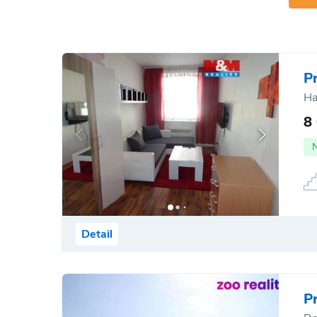
P
Ha
8
Detail
P