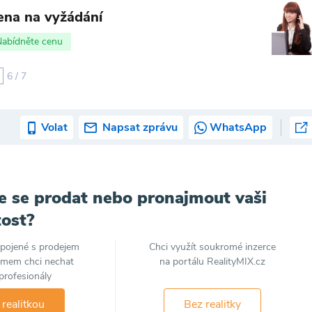
ena na vyžádání
Nabídněte cenu
6 / 7
Volat
Napsat zprávu
WhatsApp
e se prodat nebo pronajmout vaši
ost?
spojené s prodejem
Chci využít soukromé inzerce
jmem chci nechat
na portálu RealityMIX.cz
profesionály
 realitkou
Bez realitky