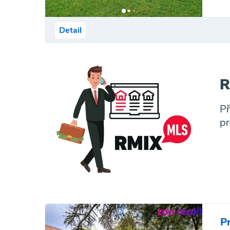
Detail
P