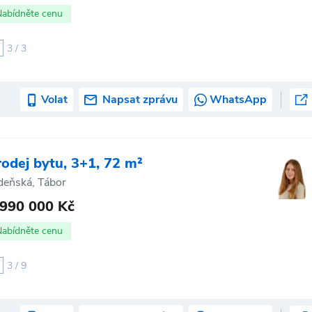
Nabídněte cenu
3 / 3
Volat
Napsat zprávu
WhatsApp
rodej bytu, 3+1, 72 m²
deňská, Tábor
 990 000 Kč
Nabídněte cenu
3 / 9