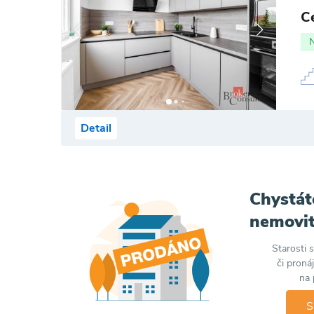
C
Detail
Chystát
nemovit
Starosti 
či proná
na 
S