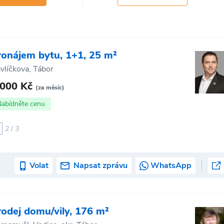
ronájem bytu, 1+1, 25 m²
vlíčkova, Tábor
 000 Kč
(za měsíc)
Nabídněte cenu
2 / 3
Volat
Napsat zprávu
WhatsApp
rodej domu/vily, 176 m²