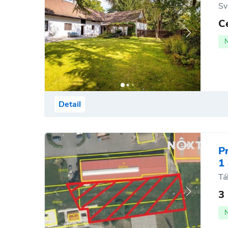
Sv
C
Detail
P
1
Tá
3