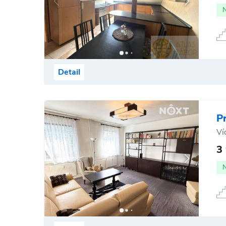
Detail
P
Ví
3