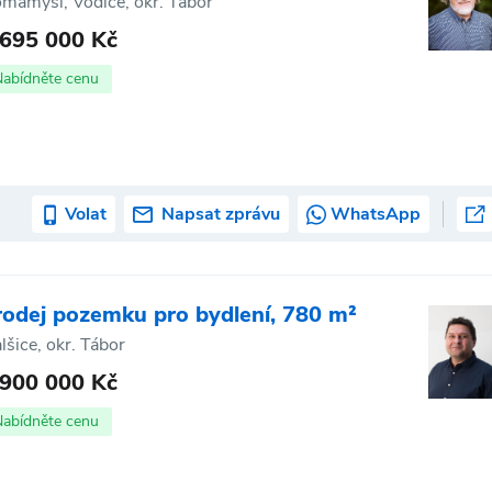
mamyšl, Vodice, okr. Tábor
 695 000 Kč
Nabídněte cenu
Volat
Napsat zprávu
WhatsApp
rodej pozemku pro bydlení, 780 m²
lšice, okr. Tábor
 900 000 Kč
Nabídněte cenu