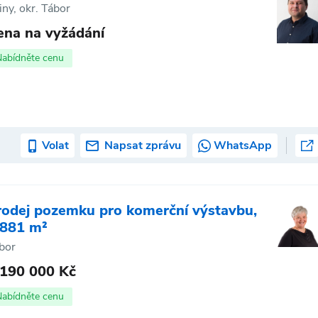
iny, okr. Tábor
ena na vyžádání
Nabídněte cenu
Volat
Napsat zprávu
WhatsApp
rodej pozemku pro komerční výstavbu,
 881 m²
bor
 190 000 Kč
Nabídněte cenu