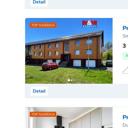
Detail
TOP NABÍDKA
P
Sm
3
Detail
TOP NABÍDKA
P
Du