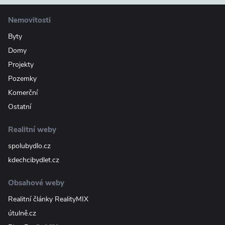
Nemovitosti
Byty
Domy
Projekty
Pozemky
Komerční
Ostatní
Realitní weby
spolubydlo.cz
kdechcibydlet.cz
Obsahové weby
Realitní články RealityMIX
útulně.cz