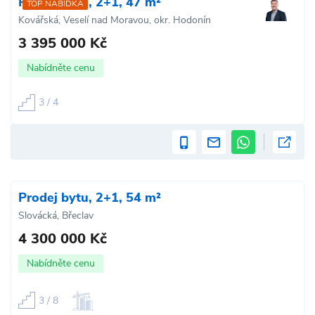
Prodej bytu, 2+1, 47 m²
TOP NABÍDKA
Kovářská, Veselí nad Moravou, okr. Hodonín
3 395 000 Kč
Nabídněte cenu
3 / 4
Prodej bytu, 2+1, 54 m²
Slovácká, Břeclav
4 300 000 Kč
Nabídněte cenu
3 / 8