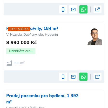
Prodej domu/vily, 184 m²
TOP NABÍDKA
V. Nezvala, Dubňany, okr. Hodonín
8 990 000 Kč
Nabídněte cenu
2
396 m
Prodej pozemku pro bydlení, 1 392
m²