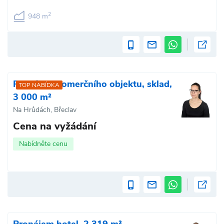
2
948 m
Pronájem komerčního objektu, sklad,
TOP NABÍDKA
3 000 m²
Na Hrůdách, Břeclav
Cena na vyžádání
Nabídněte cenu
Pronájem hotel, 2 319 m²