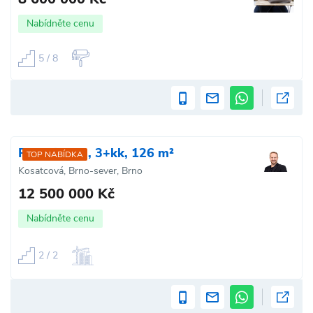
Nabídněte cenu
5 / 8
Prodej bytu, 3+kk, 126 m²
TOP NABÍDKA
Kosatcová, Brno-sever, Brno
12 500 000 Kč
Nabídněte cenu
2 / 2