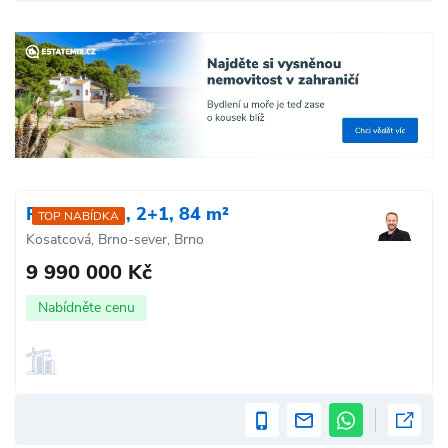
Prodej bytu, 2+1, 84 m²
TOP NABÍDKA
Kosatcová, Brno-sever, Brno
9 990 000 Kč
Nabídněte cenu