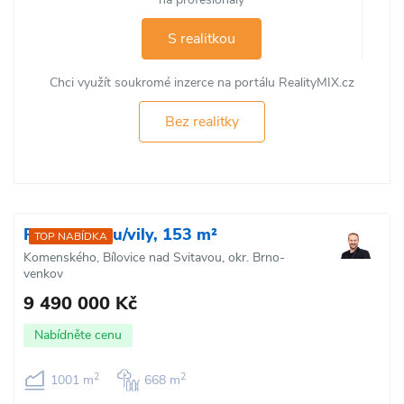
S realitkou
Chci využít soukromé inzerce na portálu RealityMIX.cz
Bez realitky
Prodej domu/vily, 153 m²
TOP NABÍDKA
Komenského, Bílovice nad Svitavou, okr. Brno-
venkov
9 490 000 Kč
Nabídněte cenu
2
2
1001 m
668 m