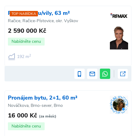
Prodej domu/vily, 63 m²
TOP NABÍDKA
Račice, Račice-Pístovice, okr. Vyškov
2 590 000 Kč
Nabídněte cenu
2
192 m
Pronájem bytu, 2+1, 60 m²
Nováčkova, Brno-sever, Brno
16 000 Kč
(za měsíc)
Nabídněte cenu