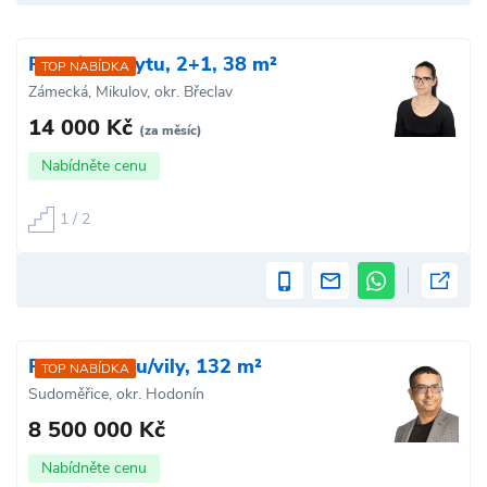
Pronájem bytu, 2+1, 38 m²
TOP NABÍDKA
Zámecká, Mikulov, okr. Břeclav
14 000 Kč
(za měsíc)
Nabídněte cenu
1 / 2
Prodej domu/vily, 132 m²
TOP NABÍDKA
Sudoměřice, okr. Hodonín
8 500 000 Kč
Nabídněte cenu