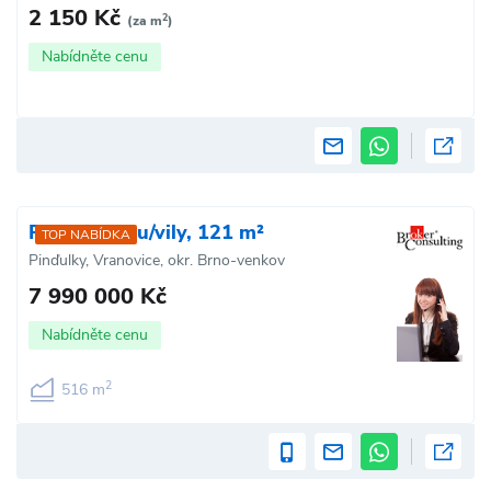
2 150 Kč
2
(za m
)
Nabídněte cenu
Prodej domu/vily, 121 m²
TOP NABÍDKA
Pinďulky, Vranovice, okr. Brno-venkov
7 990 000 Kč
Nabídněte cenu
2
516 m