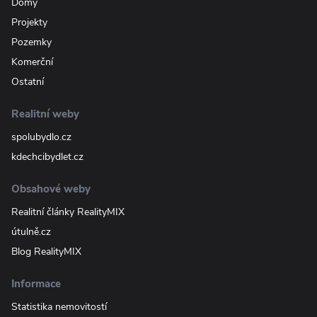
Domy
Projekty
Pozemky
Komerční
Ostatní
Realitní weby
spolubydlo.cz
kdechcibydlet.cz
Obsahové weby
Realitní články RealityMIX
útulně.cz
Blog RealityMIX
Informace
Statistika nemovitostí