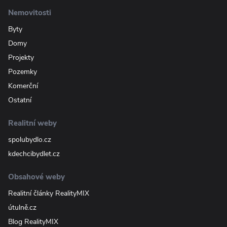
Nemovitosti
Byty
Domy
Projekty
Pozemky
Komerční
Ostatní
Realitní weby
spolubydlo.cz
kdechcibydlet.cz
Obsahové weby
Realitní články RealityMIX
útulně.cz
Blog RealityMIX