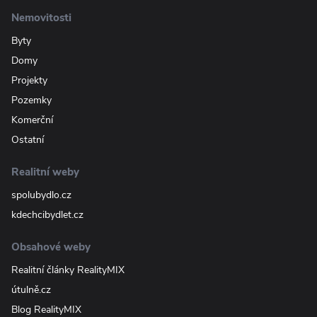
Nemovitosti
Byty
Domy
Projekty
Pozemky
Komerční
Ostatní
Realitní weby
spolubydlo.cz
kdechcibydlet.cz
Obsahové weby
Realitní články RealityMIX
útulně.cz
Blog RealityMIX