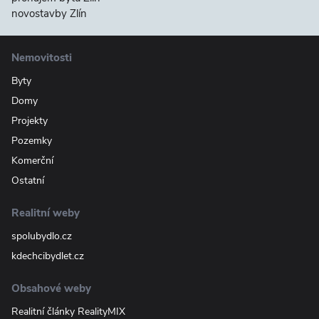
novostavby Zlín
Nemovitosti
Byty
Domy
Projekty
Pozemky
Komerční
Ostatní
Realitní weby
spolubydlo.cz
kdechcibydlet.cz
Obsahové weby
Realitní články RealityMIX