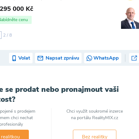
 295 000 Kč
Nabídněte cenu
2 / 8
Volat
Napsat zprávu
WhatsApp
e se prodat nebo pronajmout vaši
ost?
spojené s prodejem
Chci využít soukromé inzerce
jmem chci nechat
na portálu RealityMIX.cz
profesionály
 realitkou
Bez realitky