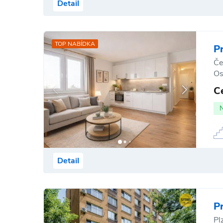
Detail
TOP NABÍDKA
P
Če
Os
C
Detail
P
Pl