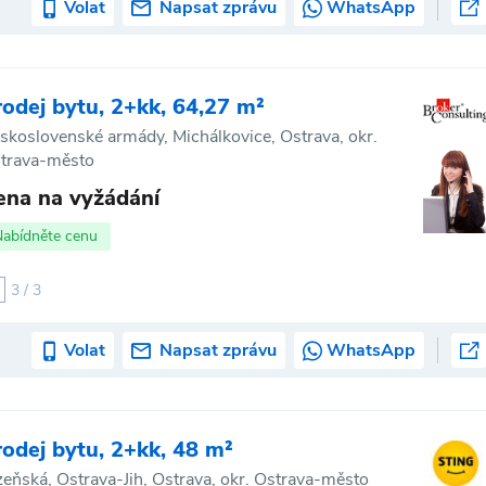
Volat
Napsat zprávu
WhatsApp
rodej bytu, 2+kk, 64,27 m²
skoslovenské armády, Michálkovice, Ostrava, okr.
trava-město
ena na vyžádání
Nabídněte cenu
3 / 3
Volat
Napsat zprávu
WhatsApp
rodej bytu, 2+kk, 48 m²
zeňská, Ostrava-Jih, Ostrava, okr. Ostrava-město