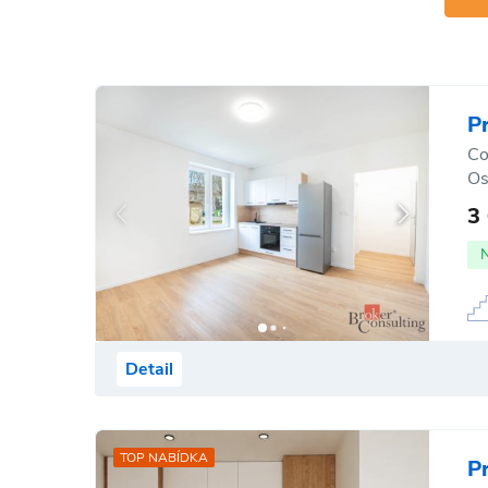
P
Co
Os
3
Detail
TOP NABÍDKA
P