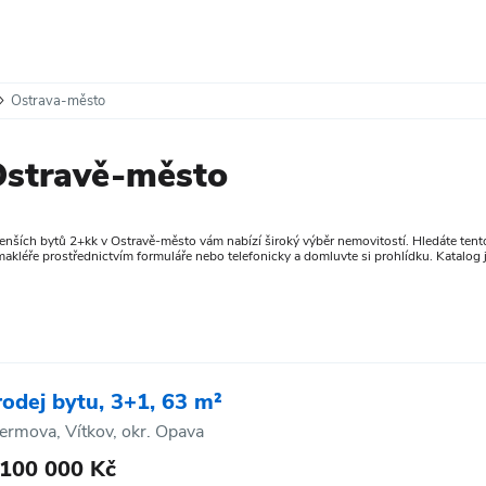
Ostrava-město
Ostravě-město
enších bytů 2+kk v Ostravě-město vám nabízí široký výběr nemovitostí. Hledáte tento
akléře prostřednictvím formuláře nebo telefonicky a domluvte si prohlídku. Katalog j
rodej bytu, 3+1, 63 m²
ermova, Vítkov, okr. Opava
 100 000 Kč