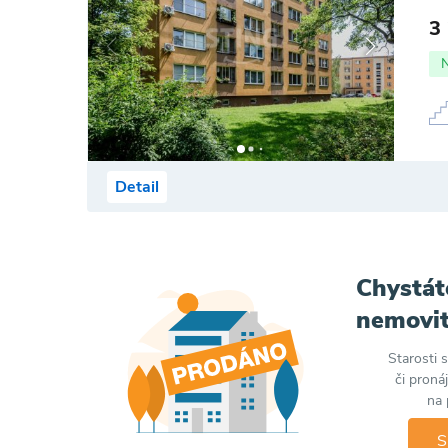
3
Detail
Chystát
nemovit
Starosti 
či proná
na 
S