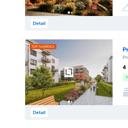
Detail
TOP NABÍDKA
P
Pr
4
Detail