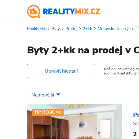
RealityMix
Byty
Prodej
2+kk
Moravskoslezský kraj
Byty 2+kk na prodej v 
Náš online katalog m
Upravit hledání
rodinu? Kontaktujte m
TIP REGIONU
P
Šv
2