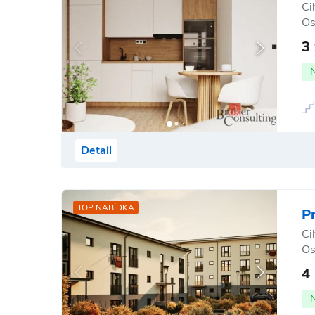
Ci
Os
3
Detail
TOP NABÍDKA
P
Ci
Os
4