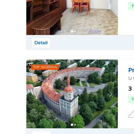
Detail
TOP NABÍDKA
P
U 
3