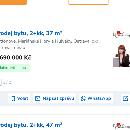
rodej bytu, 2+kk, 37 m²
ttonové, Mariánské Hory a Hulváky, Ostrava, okr.
trava-město
 690 000 Kč
Nabídněte cenu
1 / 2
Volat
Napsat zprávu
WhatsApp
rodej bytu, 2+kk, 47 m²