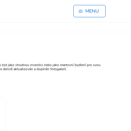
MENU
 byt jako vhodnou investici nebo jako startovní bydlení pro svou
e denně aktualizován a doplněn fotogalerií.