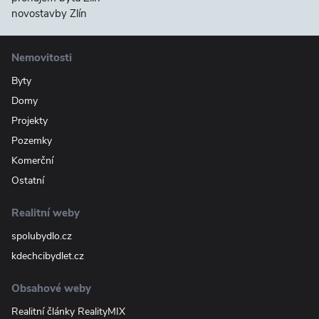
novostavby Zlín
Nemovitosti
Byty
Domy
Projekty
Pozemky
Komerční
Ostatní
Realitní weby
spolubydlo.cz
kdechcibydlet.cz
Obsahové weby
Realitní články RealityMIX