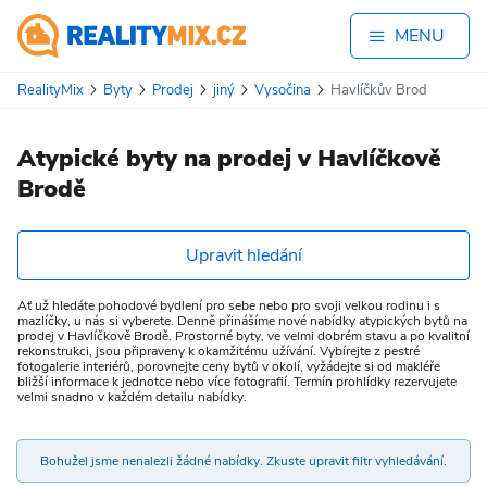
MENU
RealityMix
Byty
Prodej
jiný
Vysočina
Havlíčkův Brod
Atypické byty na prodej v Havlíčkově
Brodě
Upravit hledání
Ať už hledáte pohodové bydlení pro sebe nebo pro svoji velkou rodinu i s
mazlíčky, u nás si vyberete. Denně přinášíme nové nabídky atypických bytů na
prodej v Havlíčkově Brodě. Prostorné byty, ve velmi dobrém stavu a po kvalitní
rekonstrukci, jsou připraveny k okamžitému užívání. Vybírejte z pestré
fotogalerie interiérů, porovnejte ceny bytů v okolí, vyžádejte si od makléře
bližší informace k jednotce nebo více fotografií. Termín prohlídky rezervujete
velmi snadno v každém detailu nabídky.
Bohužel jsme nenalezli žádné nabídky. Zkuste upravit filtr vyhledávání.