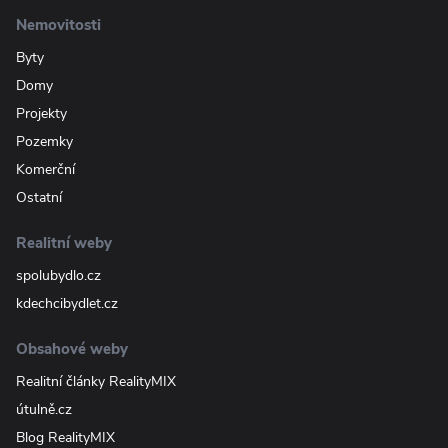
Nemovitosti
Byty
Domy
Projekty
Pozemky
Komerční
Ostatní
Realitní weby
spolubydlo.cz
kdechcibydlet.cz
Obsahové weby
Realitní články RealityMIX
útulně.cz
Blog RealityMIX