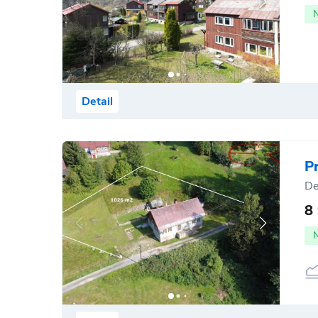
Detail
P
De
8