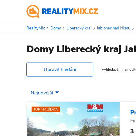
RealityMix
Domy
Liberecký kraj
Jablonec nad Nisou
Domy Liberecký kraj Ja
Upravit hledání
Vyhledávání nemovitos
TOP NABÍDKA
P
Fi
3