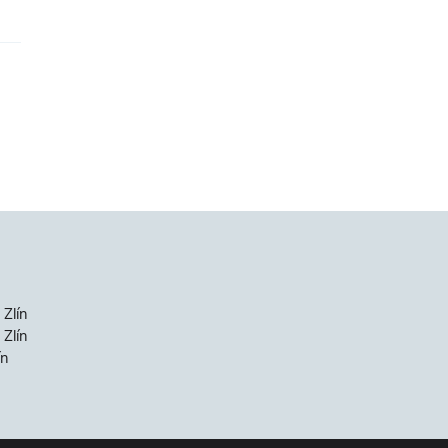
 Zlín
Zlín
ín