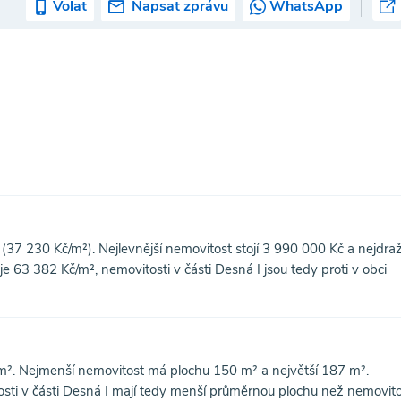
Volat
Napsat zprávu
WhatsApp
(37 230 Kč/m²). Nejlevnější nemovitost stojí 3 990 000 Kč a nejdraž
 63 382 Kč/m², nemovitosti v části Desná I jsou tedy proti v obci
m². Nejmenší nemovitost má plochu 150 m² a největší 187 m².
sti v části Desná I mají tedy menší průměrnou plochu než nemovito