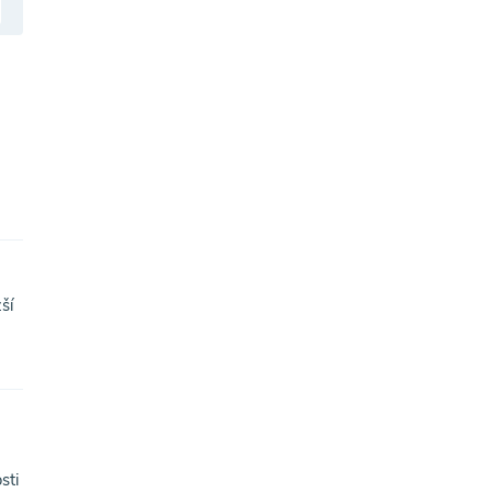
ší
sti