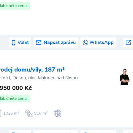
Nabídněte cenu
Volat
Napsat zprávu
WhatsApp
rodej domu/vily, 187 m²
sná I, Desná, okr. Jablonec nad Nisou
 950 000 Kč
Nabídněte cenu
2
2
1026 m
916 m