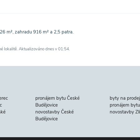
26 m², zahradu 916 m² a 2,5 patra.
né lokalitě. Aktualizováno dnes v 01:54.
erec
pronájem bytu České
byty na prodej
c
Budějovice
pronájem bytu 
ské
novostavby České
novostavby Zl
Budějovice