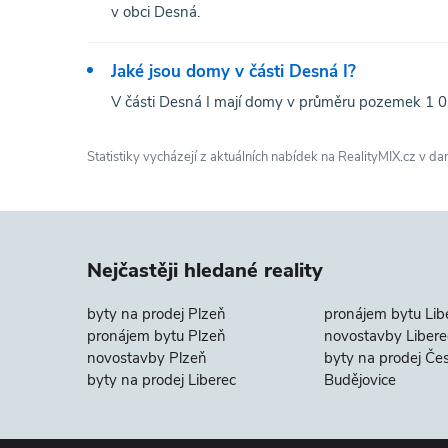
v obci Desná.
Jaké jsou domy v části Desná I?
V části Desná I mají domy v průměru pozemek 1 0
Statistiky vycházejí z aktuálních nabídek na RealityMIX.cz v da
Nejčastěji hledané reality
byty na prodej Plzeň
pronájem bytu Lib
pronájem bytu Plzeň
novostavby Libere
novostavby Plzeň
byty na prodej Če
byty na prodej Liberec
Budějovice