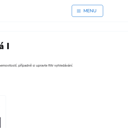
MENU
á I
movitostí, případně si upravte filtr vyhledávání.