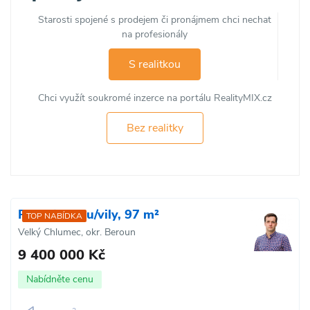
Starosti spojené s prodejem či pronájmem chci nechat
na profesionály
S realitkou
Chci využít soukromé inzerce na portálu RealityMIX.cz
Bez realitky
Prodej domu/vily, 97 m²
TOP NABÍDKA
Velký Chlumec, okr. Beroun
9 400 000 Kč
Nabídněte cenu