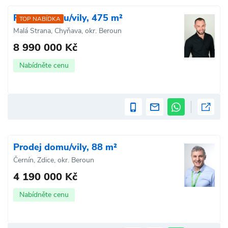
Prodej domu/vily, 475 m²
TOP NABÍDKA
Malá Strana, Chyňava, okr. Beroun
8 990 000 Kč
Nabídněte cenu
Prodej domu/vily, 88 m²
Černín, Zdice, okr. Beroun
4 190 000 Kč
Nabídněte cenu