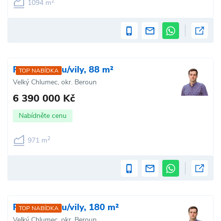
2
1094 m
Prodej domu/vily, 88 m²
TOP NABÍDKA
Velký Chlumec, okr. Beroun
6 390 000 Kč
Nabídněte cenu
2
971 m
Prodej domu/vily, 180 m²
TOP NABÍDKA
Velký Chlumec, okr. Beroun