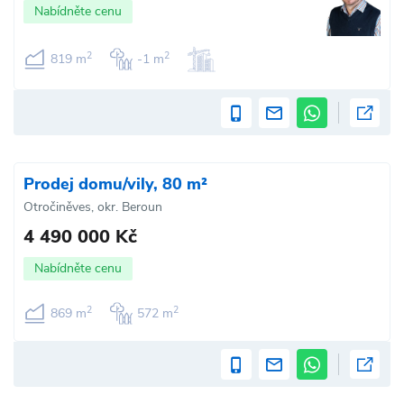
Nabídněte cenu
2
2
819 m
-1 m
Prodej domu/vily, 80 m²
Otročiněves, okr. Beroun
4 490 000 Kč
Nabídněte cenu
2
2
869 m
572 m