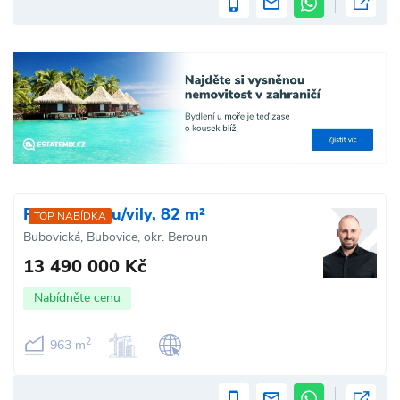
Prodej domu/vily, 82 m²
TOP NABÍDKA
Bubovická, Bubovice, okr. Beroun
13 490 000 Kč
Nabídněte cenu
2
963 m