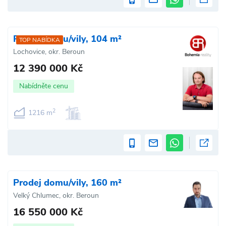
Prodej domu/vily, 104 m²
TOP NABÍDKA
Lochovice, okr. Beroun
12 390 000 Kč
Nabídněte cenu
2
1216 m
Prodej domu/vily, 160 m²
Velký Chlumec, okr. Beroun
16 550 000 Kč