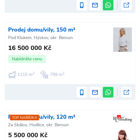
Prodej domu/vily, 150 m²
Pod Klukem, Hýskov, okr. Beroun
16 500 000 Kč
Nabídněte cenu
2
2
1115 m
799 m
Prodej domu/vily, 120 m²
TOP NABÍDKA
Za Skálou, Hudlice, okr. Beroun
5 500 000 Kč