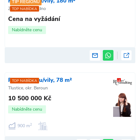
Prodej domu/vily, 180 m²
TIP REGIONU
Zlonice, okr. Kladno
TOP NABÍDKA
Cena na vyžádání
Nabídněte cenu
Prodej domu/vily, 78 m²
TOP NABÍDKA
Tlustice, okr. Beroun
10 500 000 Kč
Nabídněte cenu
2
900 m