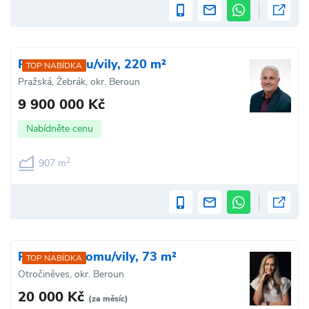
Prodej domu/vily, 220 m²
TOP NABÍDKA
Pražská, Žebrák, okr. Beroun
9 900 000 Kč
Nabídněte cenu
2
907 m
Pronájem domu/vily, 73 m²
TOP NABÍDKA
Otročiněves, okr. Beroun
20 000 Kč
(za měsíc)