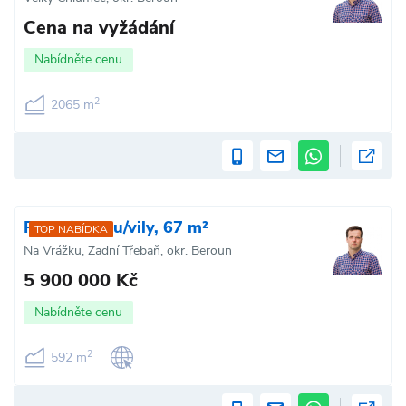
Cena na vyžádání
Nabídněte cenu
2
2065 m
Prodej domu/vily, 67 m²
TOP NABÍDKA
Na Vrážku, Zadní Třebaň, okr. Beroun
5 900 000 Kč
Nabídněte cenu
2
592 m