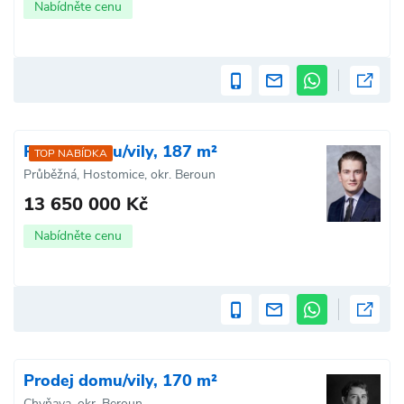
Nabídněte cenu
Prodej domu/vily, 187 m²
TOP NABÍDKA
Průběžná, Hostomice, okr. Beroun
13 650 000 Kč
Nabídněte cenu
Prodej domu/vily, 170 m²
Chyňava, okr. Beroun