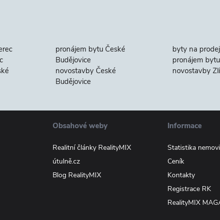
erec
pronájem bytu České
byty na prodej
c
Budějovice
pronájem bytu 
ské
novostavby České
novostavby Zl
Budějovice
Obsahové weby
Informace
Realitní články RealityMIX
Statistika nemovi
útulně.cz
Ceník
Blog RealityMIX
Kontakty
Registrace RK
RealityMIX MAG