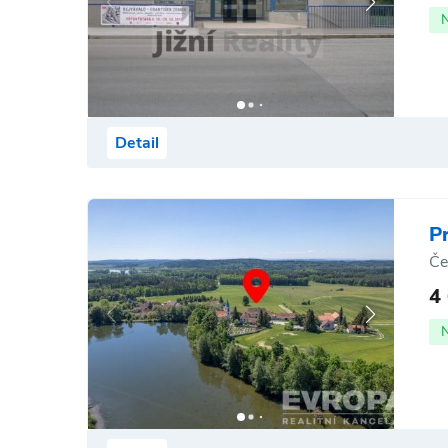
Detail
P
Če
4