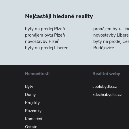
Nejčastěji hledané reality
byty na prodej Plzeň
pronájem bytu Lib
pronájem bytu Plzeň
novostavby Libere
novostavby Plzeň
byty na prodej Če
byty na prodej Liberec
Budějovice
Nemovitosti
Realitní weby
Byty
spolubydlo.cz
Domy
kdechcibydlet.cz
Projekty
Pozemky
Komerční
Ostatní