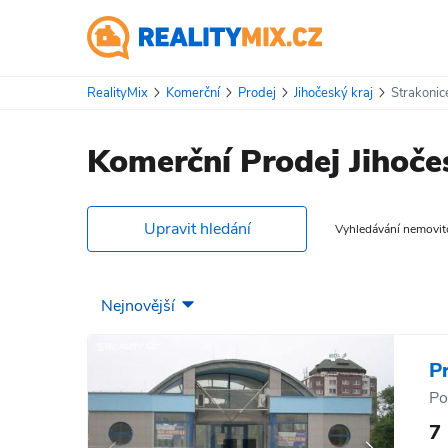
RealityMix
Komerční
Prodej
Jihočeský kraj
Strakonic
Komerční Prodej Jihoče
Upravit hledání
Vyhledávání nemovitos
P
Po
7