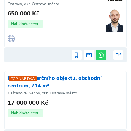
Ostrava, okr. Ostrava-město
650 000 Kč
Nabídněte cenu
Prodej komerčního objektu, obchodní
TOP NABÍDKA
centrum, 714 m²
Kaštanová, Šenov, okr. Ostrava-město
17 000 000 Kč
Nabídněte cenu