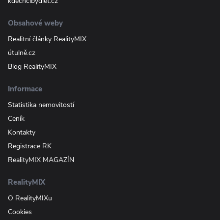
kdechcibydlet.cz
Obsahové weby
Realitní články RealityMIX
útulně.cz
Blog RealityMIX
Informace
Statistika nemovitostí
Ceník
Kontakty
Registrace RK
RealityMIX MAGAZÍN
RealityMIX
O RealityMIXu
Cookies