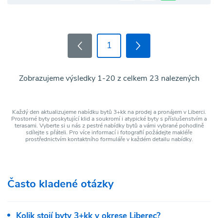
1
Zobrazujeme výsledky 1-20 z celkem 23 nalezených
Každý den aktualizujeme nabídku bytů 3+kk na prodej a pronájem v Liberci.
Prostorné byty poskytující klid a soukromí i atypické byty s příslušenstvím a
terasami. Vyberte si u nás z pestré nabídky bytů a vámi vybrané pohodlně
sdílejte s přáteli. Pro více informací i fotografií požádejte makléře
prostřednictvím kontaktního formuláře v každém detailu nabídky.
Často kladené otázky
Kolik stojí byty 3+kk v okrese Liberec?