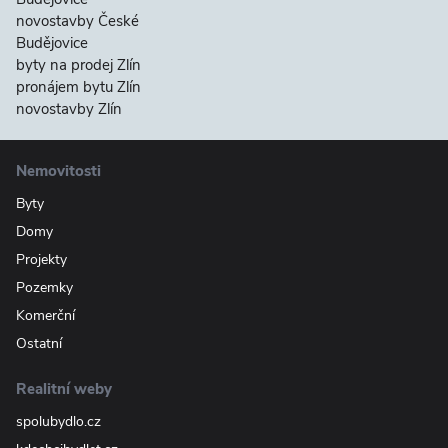
novostavby České
Budějovice
byty na prodej Zlín
pronájem bytu Zlín
novostavby Zlín
Nemovitosti
Byty
Domy
Projekty
Pozemky
Komerční
Ostatní
Realitní weby
spolubydlo.cz