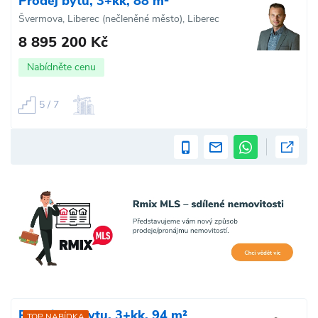
Prodej bytu, 3+kk, 88 m²
Švermova, Liberec (nečleněné město), Liberec
8 895 200 Kč
Nabídněte cenu
5 / 7
Pronájem bytu, 3+kk, 94 m²
TOP NABÍDKA