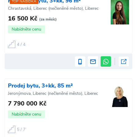
Pronájem bytu, 3+kk, 96 m²
TOP NABÍDKA
Chrastavská, Liberec (nečleněné město), Liberec
16 500 Kč
(za měsíc)
Nabídněte cenu
4 / 4
Prodej bytu, 3+kk, 85 m²
Jeronýmova, Liberec (nečleněné město), Liberec
7 790 000 Kč
Nabídněte cenu
5 / 7