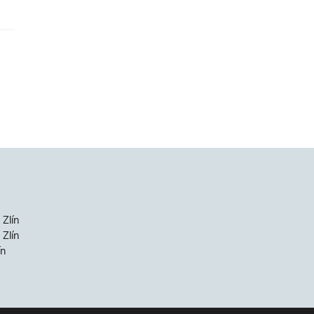
 Zlín
Zlín
ín