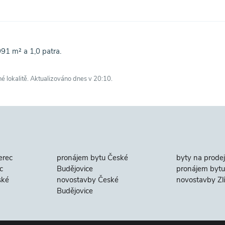
91 m² a 1,0 patra.
né lokalitě. Aktualizováno dnes v 20:10.
erec
pronájem bytu České
byty na prodej
c
Budějovice
pronájem bytu 
ské
novostavby České
novostavby Zl
Budějovice