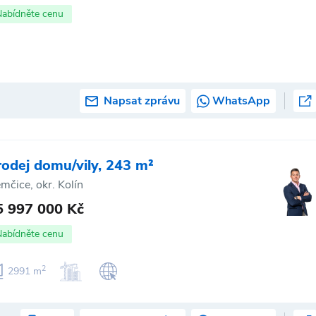
Nabídněte cenu
Napsat zprávu
WhatsApp
rodej domu/vily, 243 m²
mčice, okr. Kolín
5 997 000 Kč
Nabídněte cenu
2
2991 m