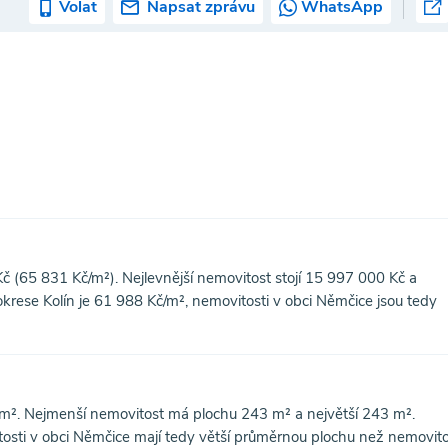
Volat
Napsat zprávu
WhatsApp
 (65 831 Kč/m²). Nejlevnější nemovitost stojí 15 997 000 Kč a
rese Kolín je 61 988 Kč/m², nemovitosti v obci Němčice jsou tedy
². Nejmenší nemovitost má plochu 243 m² a největší 243 m².
osti v obci Němčice mají tedy větší průměrnou plochu než nemovito