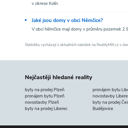
v okrese Kolín.
Jaké jsou domy v obci Němčice?
V obci Němčice mají domy v průměru pozemek 2 9
Statistiky vycházejí z aktuálních nabídek na RealityMIX.cz v da
Nejčastěji hledané reality
byty na prodej Plzeň
pronájem bytu Lib
pronájem bytu Plzeň
novostavby Libere
novostavby Plzeň
byty na prodej Če
byty na prodej Liberec
Budějovice