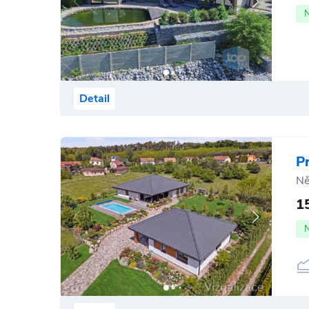
Detail
P
Ně
1