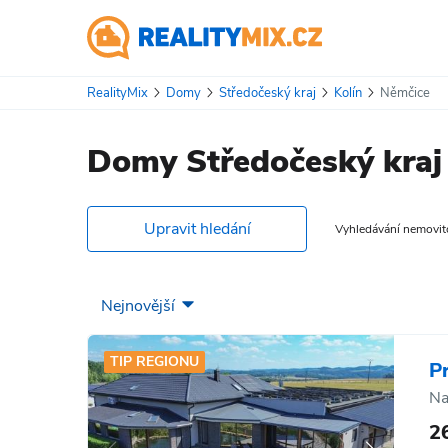
RealityMix
Domy
Středočeský kraj
Kolín
Němčice
Domy Středočeský kraj
Upravit hledání
Vyhledávání nemovitos
TIP REGIONU
P
Na
2