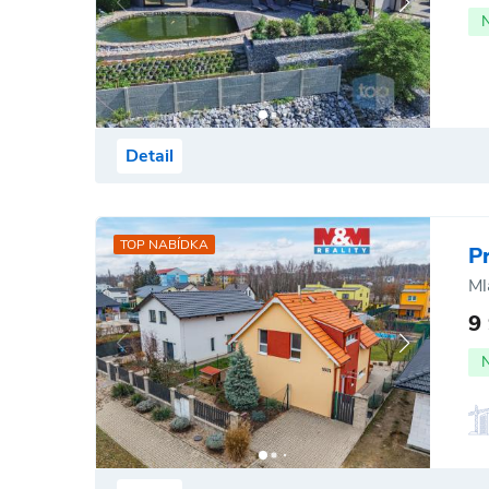
Detail
TOP NABÍDKA
P
Ml
9