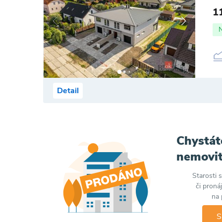
1
Detail
Chystát
nemovit
Starosti 
či proná
na 
S