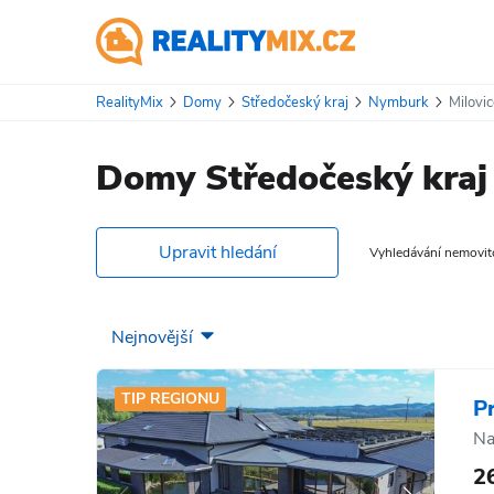
RealityMix
Domy
Středočeský kraj
Nymburk
Milovi
Domy Středočeský kraj
Upravit hledání
Vyhledávání nemovitos
TIP REGIONU
P
Na
2