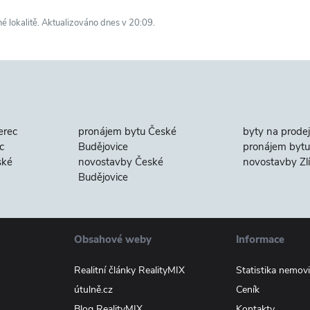
né lokalitě. Aktualizováno dnes v 20:09.
erec
pronájem bytu České
byty na prodej
c
Budějovice
pronájem bytu 
ské
novostavby České
novostavby Zl
Budějovice
Obsahové weby
Informace
Realitní články RealityMIX
Statistika nemovi
útulně.cz
Ceník
Blog RealityMIX
Kontakty