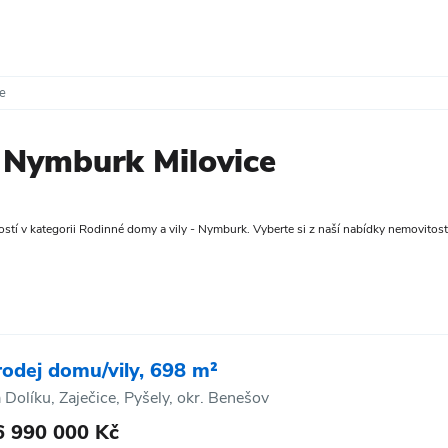
ce
 Nymburk Milovice
tí v kategorii Rodinné domy a vily - Nymburk. Vyberte si z naší nabídky nemovitostí, 
rodej domu/vily, 698 m²
 Dolíku, Zaječice, Pyšely, okr. Benešov
6 990 000 Kč