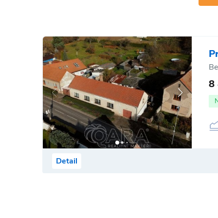
P
Be
8
Detail