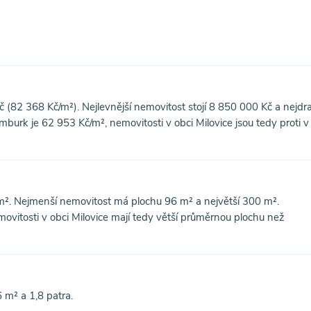
 (82 368 Kč/m²). Nejlevnější nemovitost stojí 8 850 000 Kč a nejdra
rk je 62 953 Kč/m², nemovitosti v obci Milovice jsou tedy proti v
m². Nejmenší nemovitost má plochu 96 m² a největší 300 m².
vitosti v obci Milovice mají tedy větší průměrnou plochu než
m² a 1,8 patra.