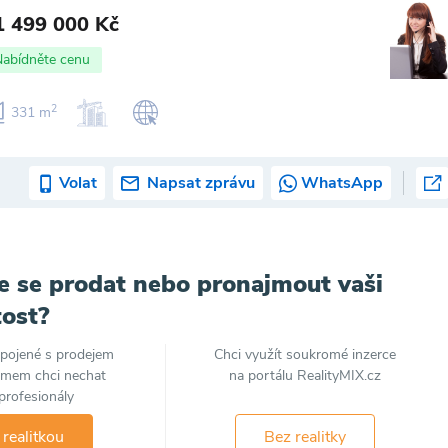
1 499 000 Kč
Nabídněte cenu
2
331 m
Volat
Napsat zprávu
WhatsApp
e se prodat nebo pronajmout vaši
ost?
spojené s prodejem
Chci využít soukromé inzerce
jmem chci nechat
na portálu RealityMIX.cz
profesionály
 realitkou
Bez realitky