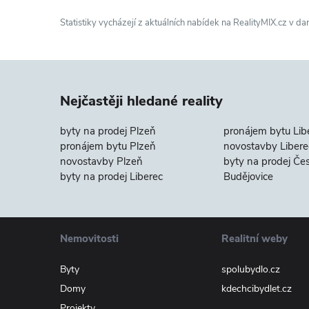
Statistiky vycházejí z aktuálních nabídek na RealityMIX.cz v da
Nejčastěji hledané reality
byty na prodej Plzeň
pronájem bytu Lib
pronájem bytu Plzeň
novostavby Libere
novostavby Plzeň
byty na prodej Če
byty na prodej Liberec
Budějovice
Nemovitosti
Realitní weby
Byty
spolubydlo.cz
Domy
kdechcibydlet.cz
Projekty