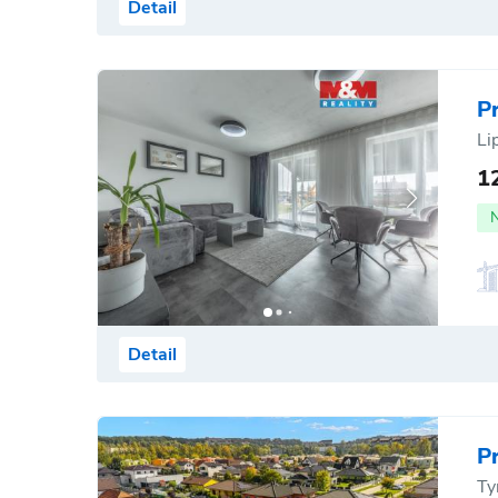
Detail
P
Li
1
Detail
P
Ty