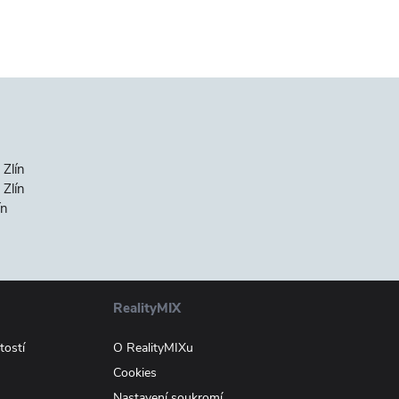
 Zlín
Zlín
ín
RealityMIX
tostí
O RealityMIXu
Cookies
Nastavení soukromí