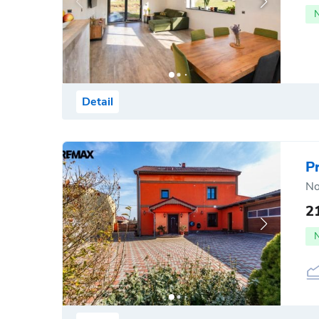
Detail
P
No
2