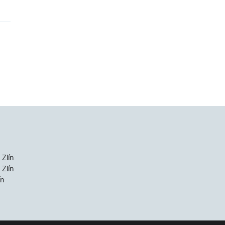
 Zlín
Zlín
ín