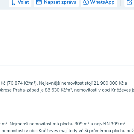
Volat
Napsat zprávu
WhatsApp
č (70 874 Kč/m²). Nejlevnější nemovitost stojí 21 900 000 Kč a
krese Praha-západ je 88 630 Kč/m², nemovitosti v obci Kněževes j
m². Nejmenší nemovitost má plochu 309 m² a největší 309 m².
nemovitosti v obci Kněževes mají tedy větší průměrnou plochu než