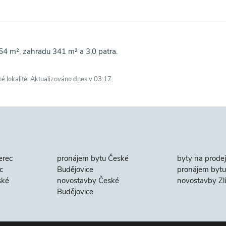
4 m², zahradu 341 m² a 3,0 patra.
né lokalitě. Aktualizováno dnes v 03:17.
erec
pronájem bytu České
byty na prodej
c
Budějovice
pronájem bytu 
ské
novostavby České
novostavby Zl
Budějovice