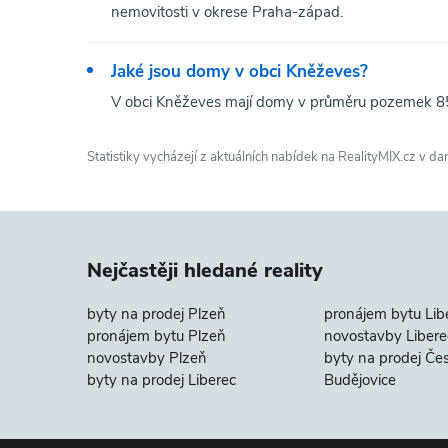
nemovitosti v okrese Praha-západ.
Jaké jsou domy v obci Kněževes?
V obci Kněževes mají domy v průměru pozemek 85
Statistiky vycházejí z aktuálních nabídek na RealityMIX.cz v da
Nejčastěji hledané reality
byty na prodej Plzeň
pronájem bytu Lib
pronájem bytu Plzeň
novostavby Libere
novostavby Plzeň
byty na prodej Če
byty na prodej Liberec
Budějovice