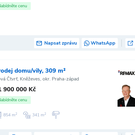
Nabídněte cenu
Napsat zprávu
WhatsApp
rodej domu/vily, 309 m²
vá Čtvrť, Kněževes, okr. Praha-západ
1 900 000 Kč
Nabídněte cenu
2
2
854 m
341 m