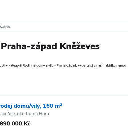
ěževes
 Praha-západ Kněževes
tí v kategorii Rodinné domy a vily - Praha-západ. Vyberte si z naší nabídky nemovitos
rodej domu/vily, 160 m²
abeřice, okr. Kutná Hora
 890 000 Kč