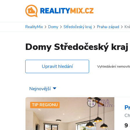
RealityMix
Domy
Středočeský kraj
Praha-západ
Kn
Domy Středočeský kraj
Upravit hledání
Vyhledávání nemovitos
TIP REGIONU
P
Ch
9