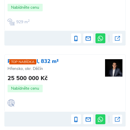
Nabídněte cenu
2
929 m
Prodej hotel, 832 m²
TOP NABÍDKA
Hřensko, okr. Děčín
25 500 000 Kč
Nabídněte cenu