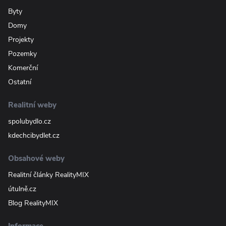
Byty
Domy
Projekty
Pozemky
Komerční
Ostatní
Realitní weby
spolubydlo.cz
kdechcibydlet.cz
Obsahové weby
Realitní články RealityMIX
útulně.cz
Blog RealityMIX
Informace