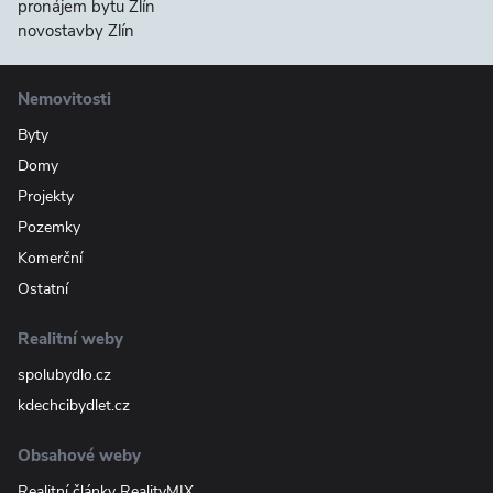
pronájem bytu Zlín
novostavby Zlín
Nemovitosti
Byty
Domy
Projekty
Pozemky
Komerční
Ostatní
Realitní weby
spolubydlo.cz
kdechcibydlet.cz
Obsahové weby
Realitní články RealityMIX