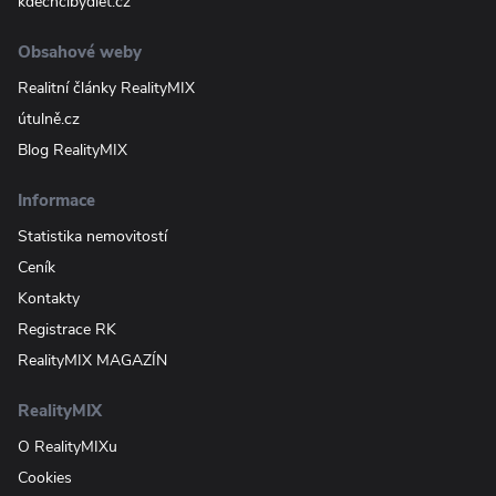
kdechcibydlet.cz
Obsahové weby
Realitní články RealityMIX
útulně.cz
Blog RealityMIX
Informace
Statistika nemovitostí
Ceník
Kontakty
Registrace RK
RealityMIX MAGAZÍN
RealityMIX
O RealityMIXu
Cookies