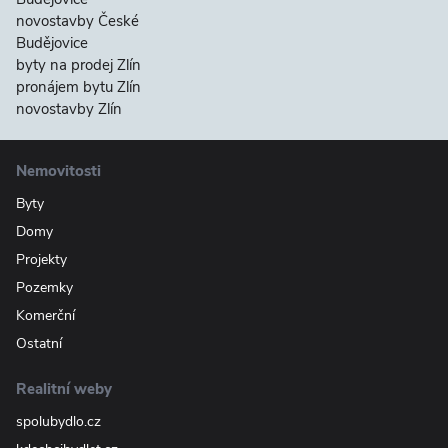
novostavby České
Budějovice
byty na prodej Zlín
pronájem bytu Zlín
novostavby Zlín
Nemovitosti
Byty
Domy
Projekty
Pozemky
Komerční
Ostatní
Realitní weby
spolubydlo.cz