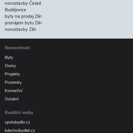
novostavby České
Budějovice
byty na prodej Zlín
pronájem bytu Zlín
novostavby Zlín
Nemovitosti
Byty
Domy
Projekty
Pozemky
Komerční
Ostatní
Realitní weby
spolubydlo.cz
kdechcibydlet.cz