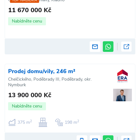
TOP NABÍDKA
11 670 000 Kč
Nabídněte cenu
Prodej domu/vily, 246 m²
Chelčického, Poděbrady III, Poděbrady, okr.
Nymburk
13 900 000 Kč
Nabídněte cenu
2
2
375 m
198 m