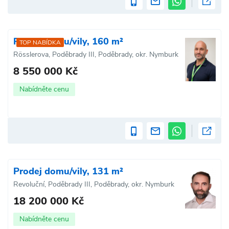
Prodej domu/vily, 160 m²
TOP NABÍDKA
Rösslerova, Poděbrady III, Poděbrady, okr. Nymburk
8 550 000 Kč
Nabídněte cenu
Prodej domu/vily, 131 m²
Revoluční, Poděbrady III, Poděbrady, okr. Nymburk
18 200 000 Kč
Nabídněte cenu