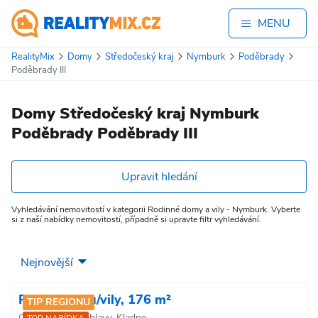
MENU
RealityMix
Domy
Středočeský kraj
Nymburk
Poděbrady
Poděbrady III
Domy Středočeský kraj Nymburk
Poděbrady Poděbrady III
Upravit hledání
Vyhledávání nemovitostí v kategorii Rodinné domy a vily - Nymburk. Vyberte
si z naší nabídky nemovitostí, případně si upravte filtr vyhledávání.
Prodej domu/vily, 176 m²
TIP REGIONU
Otevřená, Kročehlavy, Kladno