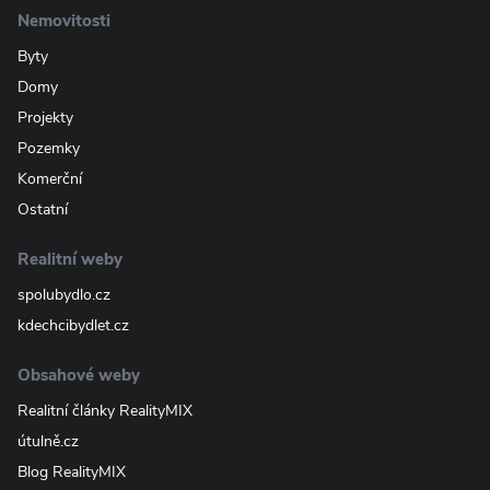
Nemovitosti
Byty
Domy
Projekty
Pozemky
Komerční
Ostatní
Realitní weby
spolubydlo.cz
kdechcibydlet.cz
Obsahové weby
Realitní články RealityMIX
útulně.cz
Blog RealityMIX