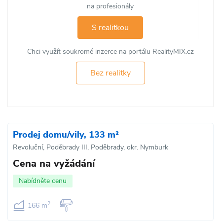
na profesionály
S realitkou
Chci využít soukromé inzerce na portálu RealityMIX.cz
Bez realitky
Prodej domu/vily, 133 m²
Revoluční, Poděbrady III, Poděbrady, okr. Nymburk
Cena na vyžádání
Nabídněte cenu
2
166 m