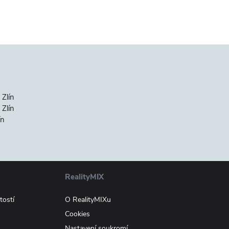
 Zlín
Zlín
ín
RealityMIX
tostí
O RealityMIXu
Cookies
Nastavení soukromí