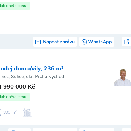
Nabídněte cenu
Napsat zprávu
WhatsApp
rodej domu/vily, 236 m²
livec, Sulice, okr. Praha-východ
4 990 000 Kč
Nabídněte cenu
2
800 m