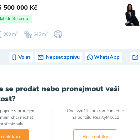
5 500 000 Kč
Nabídněte cenu
2
2
800 m
645 m
Volat
Napsat zprávu
WhatsApp
e se prodat nebo pronajmout vaši
ost?
spojené s prodejem
Chci využít soukromé inzerce
jmem chci nechat
na portálu RealityMIX.cz
profesionály
 realitkou
Bez realitky