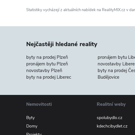
Statistiky vycházejí z aktuálních nabídek na RealityMIX.cz v da
Nejčastěji hledané reality
byty na prodej Plzeň
pronájem bytu Lib
pronájem bytu Plzeň
novostavby Libere
novostavby Plzeň
byty na prodej Če
byty na prodej Liberec
Budějovice
Nemovitosti
Realitní weby
Byty
spolubydlo.cz
Domy
kdechcibydlet.cz
Projekty