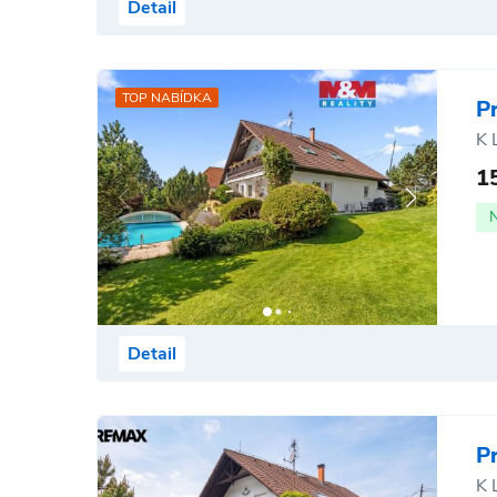
Detail
TOP NABÍDKA
P
K 
1
Detail
P
K 