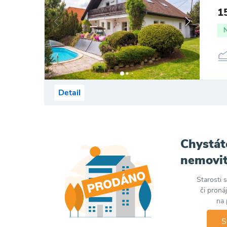
1
Detail
Chystát
nemovit
Starosti 
či proná
na 
S