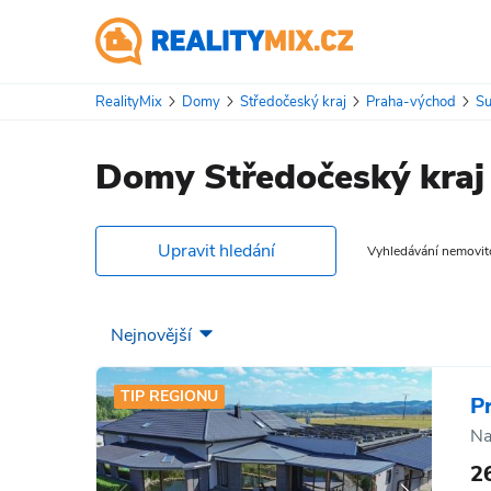
RealityMix
Domy
Středočeský kraj
Praha-východ
Su
Domy Středočeský kraj 
Upravit hledání
Vyhledávání nemovitos
TIP REGIONU
P
Na
2