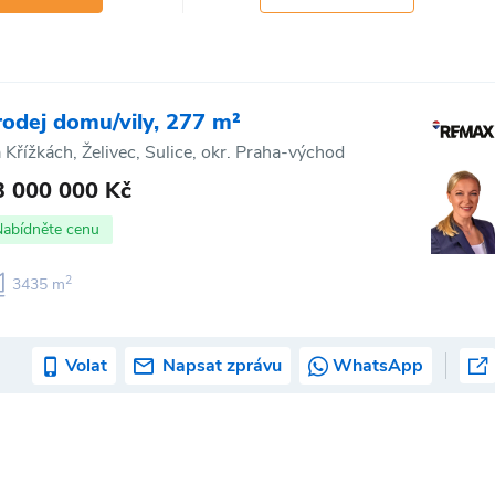
rodej domu/vily, 277 m²
 Křížkách, Želivec, Sulice, okr. Praha-východ
3 000 000 Kč
Nabídněte cenu
2
3435 m
Volat
Napsat zprávu
WhatsApp