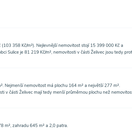
 (103 358 Kč/m²). Nejlevnější nemovitost stojí 15 399 000 Kč a
i Sulice je 81 219 Kč/m², nemovitosti v části Želivec jsou tedy prot
². Nejmenší nemovitost má plochu 164 m² a největší 277 m².
sti v části Želivec mají tedy menší průměrnou plochu než nemovitost
8 m², zahradu 645 m² a 2,0 patra.