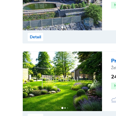
Detail
P
Že
2