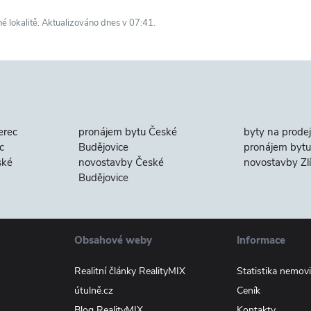
né lokalitě. Aktualizováno dnes v 07:41.
erec
pronájem bytu České
byty na prodej
c
Budějovice
pronájem bytu 
ské
novostavby České
novostavby Zl
Budějovice
Obsahové weby
Informace
Realitní články RealityMIX
Statistika nemovi
útulně.cz
Ceník
Blog RealityMIX
Kontakty