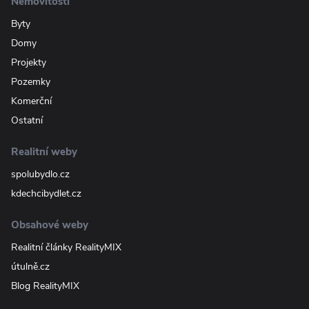
Nemovitosti
Byty
Domy
Projekty
Pozemky
Komerční
Ostatní
Realitní weby
spolubydlo.cz
kdechcibydlet.cz
Obsahové weby
Realitní články RealityMIX
útulně.cz
Blog RealityMIX